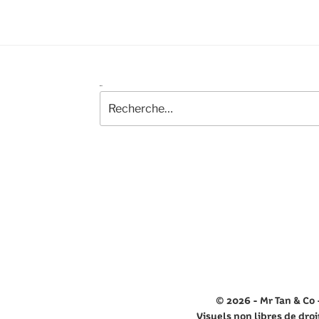
RECHERCHER
©️ 2026 - Mr Tan & Co 
Visuels non libres de droi