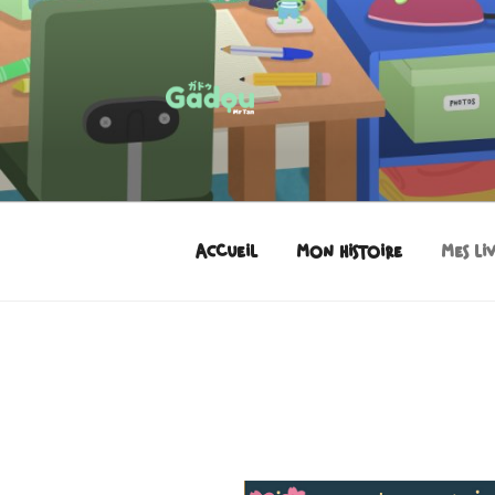
GADOU
Le doudou dessiné par Mr Tan
Accueil
Mon histoire
Mes li